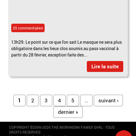
25 commentaires
13h29: Le point sur ce que l'on sait Le masque ne sera plus
obligatoire dans les lieux clos soumis au pass vaccinal à
partir du 28 février, exception faite des...
Lire la suite
Pages
1
2
3
4
5
…
suivant ›
dernier »
COPYRIGHT ©2006-2026 THE MORANDINI FAMILY SARL - TOUS
DROITS RESERVES