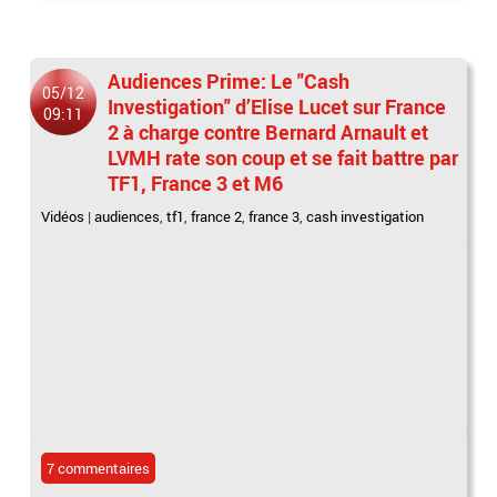
Audiences Prime: Le "Cash
05/12
Investigation" d’Elise Lucet sur France
09:11
2 à charge contre Bernard Arnault et
LVMH rate son coup et se fait battre par
TF1, France 3 et M6
Vidéos
|
audiences
,
tf1
,
france 2
,
france 3
,
cash investigation
7 commentaires