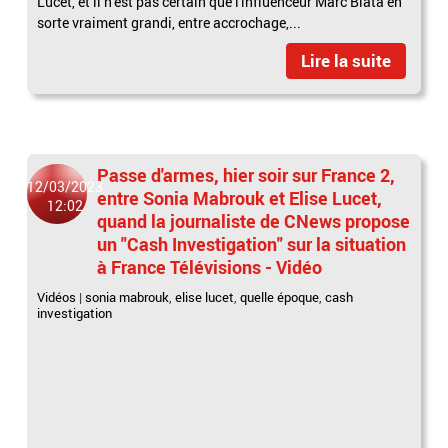
Lucet, et il n'est pas certain que l'influenceur Marc Blata en
sorte vraiment grandi, entre accrochage,...
Lire la suite
Passe d'armes, hier soir sur France 2,
12/03/2023
entre Sonia Mabrouk et Elise Lucet,
12:02
quand la journaliste de CNews propose
un "Cash Investigation" sur la situation
à France Télévisions - Vidéo
Vidéos
|
sonia mabrouk
,
elise lucet
,
quelle époque
,
cash
investigation