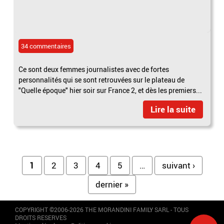
34 commentaires
Ce sont deux femmes journalistes avec de fortes
personnalités qui se sont retrouvées sur le plateau de
"Quelle époque" hier soir sur France 2, et dès les premiers...
Lire la suite
Pages
1
2
3
4
5
…
suivant ›
dernier »
COPYRIGHT ©2006-2026 THE MORANDINI FAMILY SARL - TOUS
DROITS RESERVES