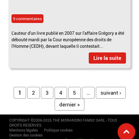
9 commentaires
L'auteur d'un livre publié en 2007 sur l'affaire Grégory a été
débouté mardi par la Cour européenne des droits de
l'Homme (CEDH), devant laquelle il contestait...
Lire la suite
Pages
1
2
3
4
5
…
suivant ›
dernier »
COPYRIGHT ©2006-2026 THE MORANDINI FAMILY SARL - TOUS
DROITS RESERVES
Mentions légales
Politique cookies
Gestion des cookies