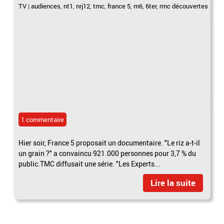
TV
|
audiences
,
nt1
,
nrj12
,
tmc
,
france 5
,
m6
,
6ter
,
rmc découvertes
1 commentaire
Hier soir, France 5 proposait un documentaire. "Le riz a-t-il
un grain ?" a convaincu 921.000 personnes pour 3,7 % du
public.TMC diffusait une série. "Les Experts...
Lire la suite