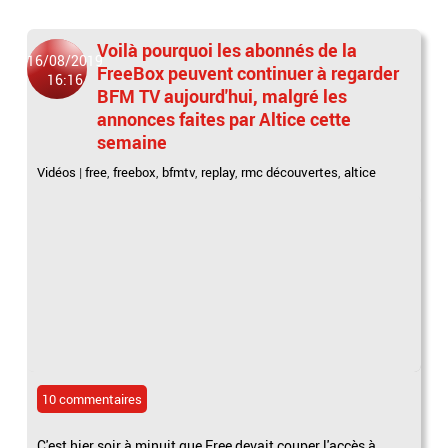
Voilà pourquoi les abonnés de la
16/08/2019
FreeBox peuvent continuer à regarder
16:16
BFM TV aujourd'hui, malgré les
annonces faites par Altice cette
semaine
Vidéos
|
free
,
freebox
,
bfmtv
,
replay
,
rmc découvertes
,
altice
10 commentaires
C'est hier soir à minuit que Free devait couper l'accès à