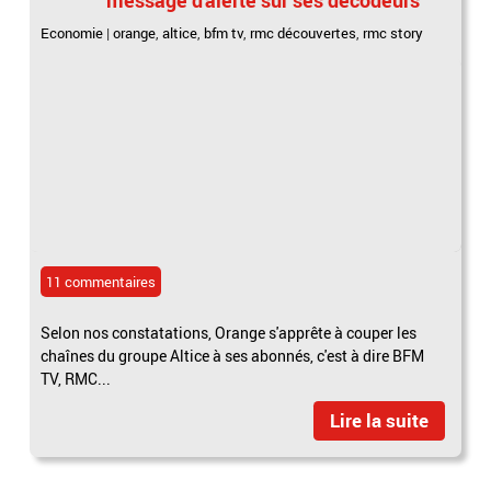
Economie
|
orange
,
altice
,
bfm tv
,
rmc découvertes
,
rmc story
11 commentaires
Selon nos constatations, Orange s'apprête à couper les
chaînes du groupe Altice à ses abonnés, c'est à dire BFM
TV, RMC...
Lire la suite