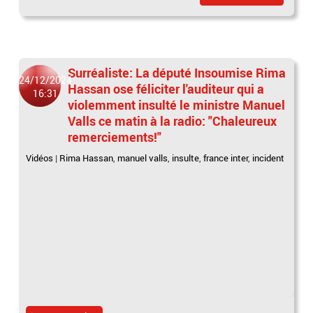
Surréaliste: La député Insoumise Rima
24/12/2024
Hassan ose féliciter l'auditeur qui a
16:31
violemment insulté le ministre Manuel
Valls ce matin à la radio: "Chaleureux
remerciements!"
Vidéos
|
Rima Hassan
,
manuel valls
,
insulte
,
france inter
,
incident