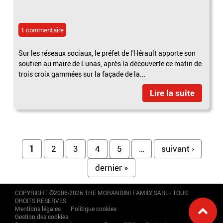
1 commentaire
Sur les réseaux sociaux, le préfet de l'Hérault apporte son
soutien au maire de Lunas, après la découverte ce matin de
trois croix gammées sur la façade de la...
Lire la suite
Pages
1
2
3
4
5
…
suivant ›
dernier »
COPYRIGHT ©2006-2026 THE MORANDINI FAMILY SARL - TOUS
DROITS RESERVES
Mentions légales
Politique cookies
Gestion des cookies