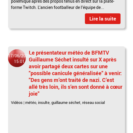
polémique après des propos tenus en direct sur la plate-
forme Twitch. L’ancien footballeur de l’équipe de...
Lire la suite
Le présentateur météo de BFMTV
17/06/2025
Guillaume Séchet insulté sur X après
15:01
avoir partagé deux cartes sur une
"possible canicule généralisée" à venir:
"Des gens m’ont traité de nazi. C’est
allé très loin, ils s’en sont donné à cœur
joie"
Vidéos
|
météo
,
insulte
,
guillaume séchet
,
réseau social