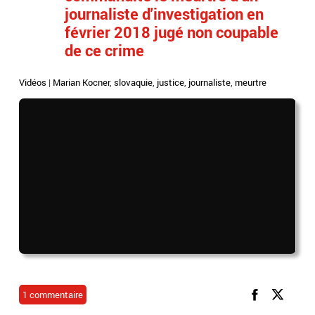
journaliste d'investigation en
février 2018 jugé non coupable
de ce crime
Vidéos
|
Marian Kocner
,
slovaquie
,
justice
,
journaliste
,
meurtre
1 commentaire