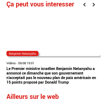
Ça peut vous interesser
Benjamin Netanyahu
acc
Vidéos
-
09/08 19:01
Vidé
Le Premier ministre israélien Benjamin Netanyahu a
Un 
annoncé ce dimanche que son gouvernement
ent
n’acceptait pas le nouveau plan de paix américain en
de 
15 points proposé par Donald Trump
l'i
Ailleurs sur le web