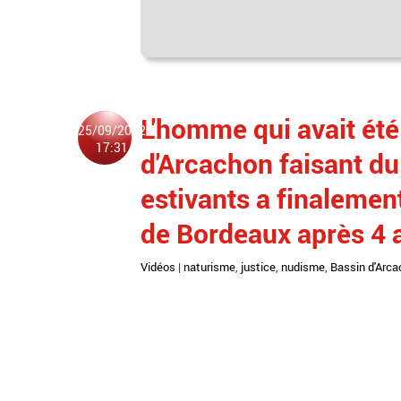
L'homme qui avait été
25/09/2022
17:31
d'Arcachon faisant du
estivants a finalement
de Bordeaux après 4 
Vidéos
|
naturisme
,
justice
,
nudisme
,
Bassin d'Arc