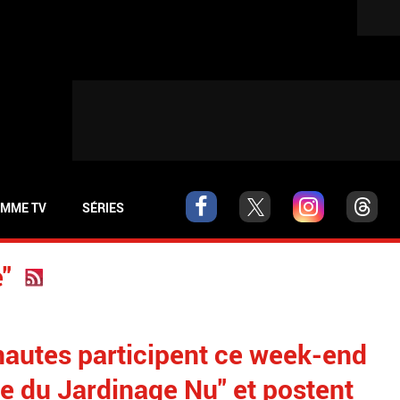
MME TV
SÉRIES
e"
nautes participent ce week-end
e du Jardinage Nu" et postent