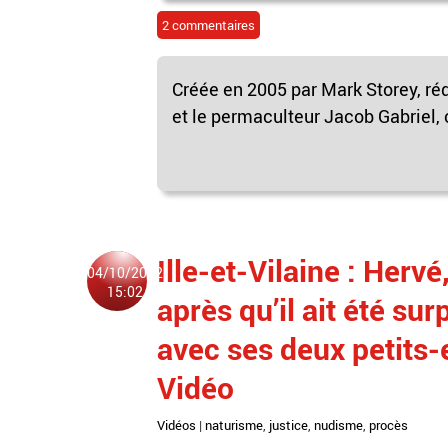
2 commentaires
Créée en 2005 par Mark Storey, ré
et le permaculteur Jacob Gabriel, 
Ille-et-Vilaine : Hervé
04/10/2022
15:02
après qu’il ait été su
avec ses deux petits-
Vidéo
Vidéos
|
naturisme
,
justice
,
nudisme
,
procès