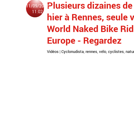
Plusieurs dizaines de 
11/09/2022
11:02
hier à Rennes, seule v
World Naked Bike Ride
Europe - Regardez
Vidéos
|
Cyclonudista
,
rennes
,
vélo
,
cyclistes
,
natu