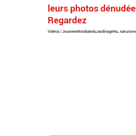
leurs photos dénudées
Regardez
Vidéos
|
JournéeMondialeduJardinageNu
,
naturism