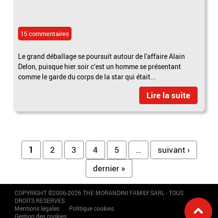
15 commentaires
Le grand déballage se poursuit autour de l'affaire Alain
Delon, puisque hier soir c’est un homme se présentant
comme le garde du corps de la star qui était...
Lire la suite
Pages
1
2
3
4
5
…
suivant ›
dernier »
COPYRIGHT ©2006-2026 THE MORANDINI FAMILY SARL - TOUS
DROITS RESERVES
Mentions légales
Politique cookies
Gestion des cookies