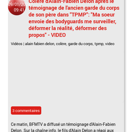
Colère d'Alain-Fabien Delon après le
09/01/2024
témoignage de l'ancien garde du corps
09:41
de son père dans "TPMP": "Ma soeur
envoie des bodyguards me surveiller,
déformer la réalité, déformer des
propos" - VIDEO
Vidéos
|
alain fabien delon
,
colère
,
garde du corps
,
tpmp
,
video
3 commentaires
Ce matin, BFMTV a diffusé un témoignage d'Alain-Fabien
Delon. Sur la chaîne info, le fils d'Alain Delon a réagi aux