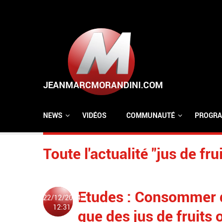
Aller au contenu principal
NEWS
VIDÉOS
COMMUNAUTÉ
PROGRA
Toute l'actualité "jus de frui
Etudes : Consommer d
22/12/2024
12:31
que des jus de fruits