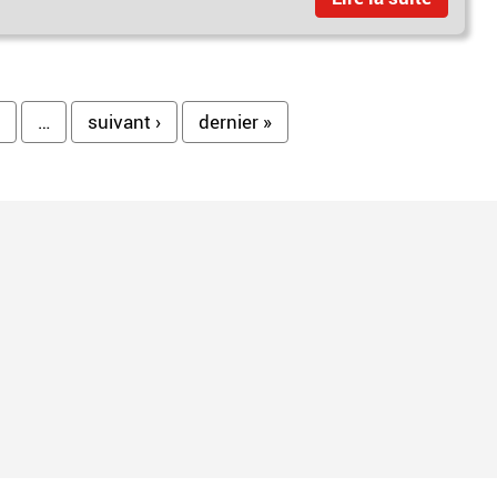
…
suivant ›
dernier »