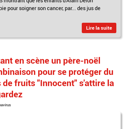
 montrant que les enfants d'Alain Delon
e pour soigner son cancer, par... des jus de
Lire la suite
tant en scène un père-noël
binaison pour se protéger du
de fruits "Innocent" s'attire la
gardez
navirus