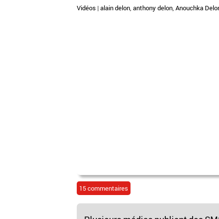
Vidéos
|
alain delon
,
anthony delon
,
Anouchka Delo
15 commentaires