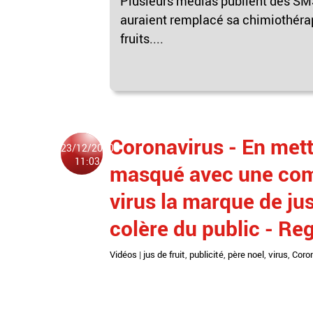
Plusieurs médias publient des SMS
auraient remplacé sa chimiothérapi
fruits....
Coronavirus - En met
23/12/2020
11:03
masqué avec une com
virus la marque de jus 
colère du public - Re
Vidéos
|
jus de fruit
,
publicité
,
père noel
,
virus
,
Coro