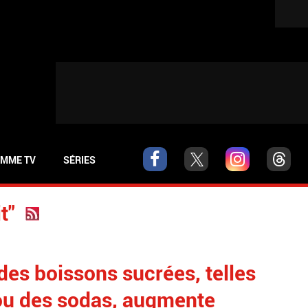
MME TV
SÉRIES
t"
es boissons sucrées, telles
 ou des sodas, augmente