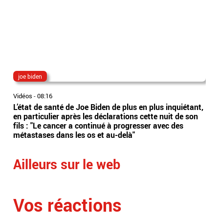
joe biden
col
Vidéos
-
08:16
Vidé
L’état de santé de Joe Biden de plus en plus inquiétant,
Cat
en particulier après les déclarations cette nuit de son
Aus
fils : "Le cancer a continué à progresser avec des
s'e
métastases dans les os et au-delà"
Qat
Ailleurs sur le web
Vos réactions