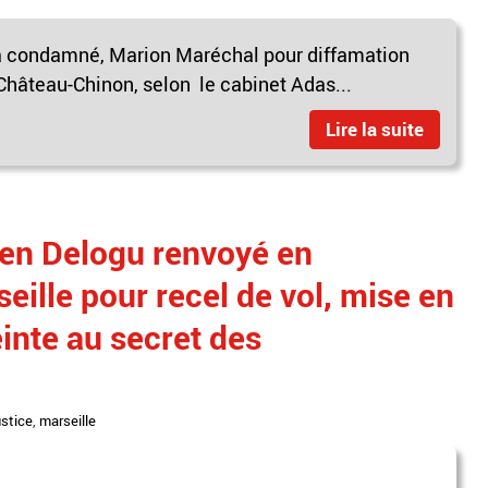
 a condamné, Marion Maréchal pour diffamation
 Château-Chinon, selon le cabinet Adas...
Lire la suite
ien Delogu renvoyé en
eille pour recel de vol, mise en
einte au secret des
ustice
,
marseille