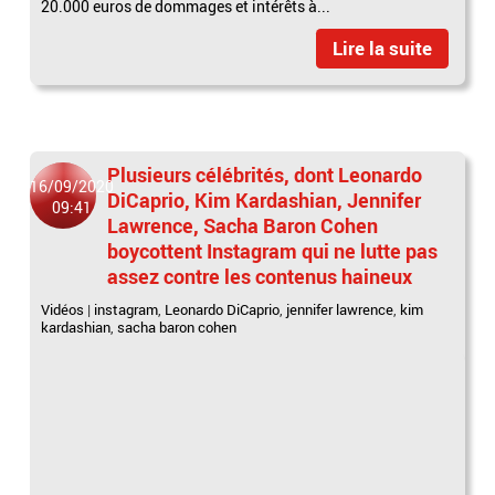
20.000 euros de dommages et intérêts à...
Lire la suite
Plusieurs célébrités, dont Leonardo
16/09/2020
DiCaprio, Kim Kardashian, Jennifer
09:41
Lawrence, Sacha Baron Cohen
boycottent Instagram qui ne lutte pas
assez contre les contenus haineux
Vidéos
|
instagram
,
Leonardo DiCa­prio
,
jennifer lawrence
,
kim
kardashian
,
sacha baron cohen