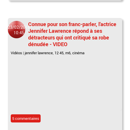
Connue pour son franc-parler, l'actrice
23/02/2018
Jennifer Lawrence répond à ses
10:45
détracteurs qui ont critiqué sa robe
dénudée - VIDEO
Vidéos
|
jennifer lawrence
,
12 45
,
m6
,
cinéma
5 commentaires