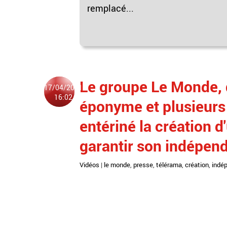
remplacé...
Le groupe Le Monde, 
17/04/2021
16:02
éponyme et plusieurs
entériné la création d
garantir son indépen
Vidéos
|
le monde
,
presse
,
télérama
,
création
,
indé