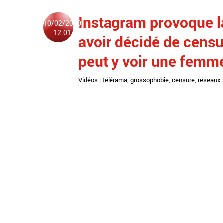
Instagram provoque la
10/02/2020
12:01
avoir décidé de censu
peut y voir une femm
Vidéos
|
télérama
,
grossophobie
,
censure
,
réseaux 