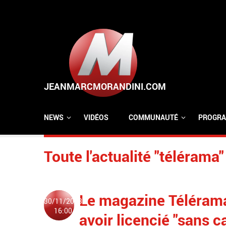
Aller au contenu principal
NEWS
VIDÉOS
COMMUNAUTÉ
PROGRA
Toute l'actualité "télérama"
Le magazine Téléram
30/11/2023
16:00
avoir licencié "sans c