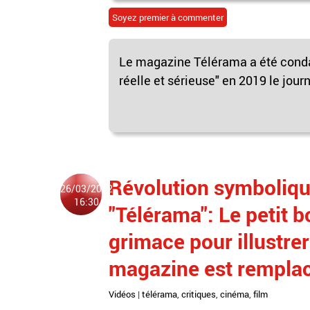
Soyez premier à commenter
Le magazine Télérama a été conda
réelle et sérieuse" en 2019 le jour
Révolution symboliqu
26/03/2022
16:30
"Télérama": Le petit 
grimace pour illustrer
magazine est rempla
Vidéos
|
télérama
,
critiques
,
cinéma
,
film