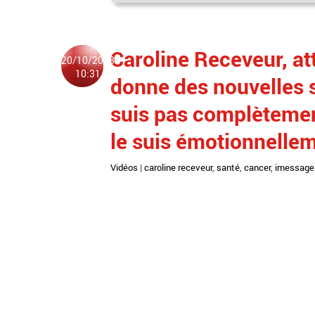
Caroline Receveur, at
20/10/2023
10:31
donne des nouvelles s
suis pas complètemen
le suis émotionnelle
Vidéos
|
caroline receveur
,
santé
,
cancer
,
imessage