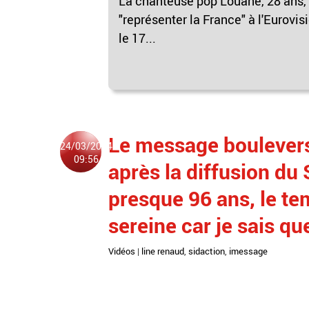
La chanteuse pop Louane, 28 ans, a
"représenter la France" à l'Eurovis
le 17...
Le message bouleversa
24/03/2024
09:56
après la diffusion du 
presque 96 ans, le te
sereine car je sais q
Vidéos
|
line renaud
,
sidaction
,
imessage