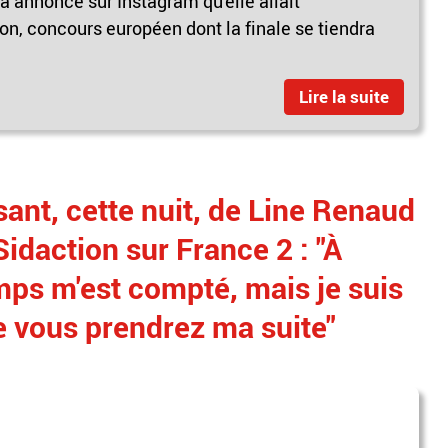
 annoncé sur Instagram qu'elle allait
ion, concours européen dont la finale se tiendra
Lire la suite
nt, cette nuit, de Line Renaud
Sidaction sur France 2 : "À
mps m'est compté, mais je suis
ue vous prendrez ma suite"