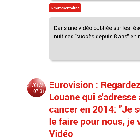
6 commentaires
Dans une vidéo publiée sur les r
nuit ses "succès depuis 8 ans" en m
Eurovision : Regarde
31/01/2025
07:31
Louane qui s'adresse
cancer en 2014: "Je su
le faire pour nous, je 
Vidéo