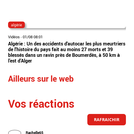
algérie
Chr
Vidéos
-
01/08 08:01
Vidé
Algérie : Un des accidents d'autocar les plus meurtriers
Le 
de l'histoire du pays fait au moins 27 morts et 39
reç
blessés dans un ravin près de Boumerdès, à 50 km à
fra
l’est d’Alger
ses
Ailleurs sur le web
Vos réactions
RAFRAICHIR
Rachelle65