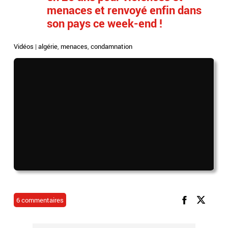
menaces et renvoyé enfin dans
son pays ce week-end !
Vidéos
|
algérie
,
menaces
,
condamnation
6 commentaires