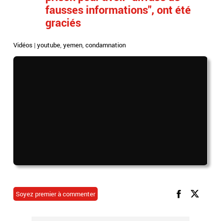
fausses informations", ont été
graciés
Vidéos
|
youtube
,
yemen
,
condamnation
Soyez premier à commenter