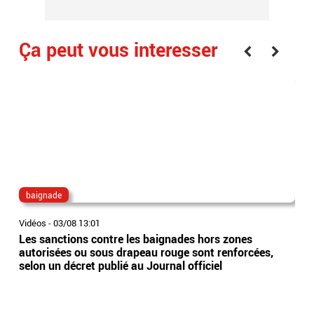
Ça peut vous interesser
baignade
Co
Vidéos
-
03/08 13:01
Vidé
Les sanctions contre les baignades hors zones
Le 
autorisées ou sous drapeau rouge sont renforcées,
des
selon un décret publié au Journal officiel
qua
Sar