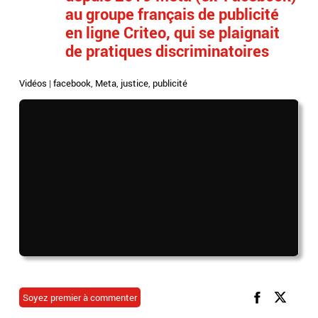
au groupe français de publicité
en ligne Criteo, qui se plaignait
de pratiques discriminatoires
Vidéos
|
facebook
,
Meta
,
justice
,
publicité
Soyez premier à commenter