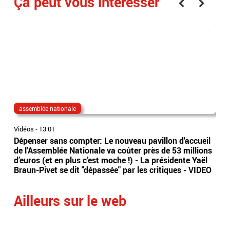
Ça peut vous interesser
assemblée nationale
loi
Vidéos
-
13:01
Vidé
Dépenser sans compter: Le nouveau pavillon d'accueil
Loi
de l'Assemblée Nationale va coûter près de 53 millions
mun
d’euros (et en plus c’est moche !) - La présidente Yaël
d'a
Braun-Pivet se dit "dépassée" par les critiques - VIDEO
qua
Ailleurs sur le web