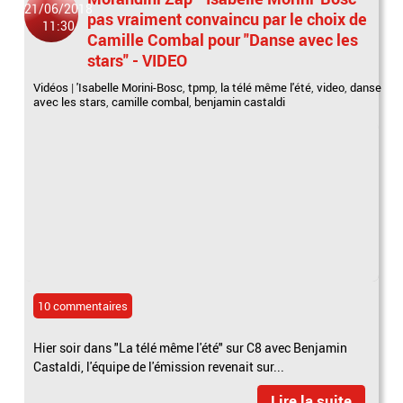
21/06/2018
pas vraiment convaincu par le choix de
11:30
Camille Combal pour "Danse avec les
stars" - VIDEO
Vidéos
|
'Isabelle Morini-Bosc
,
tpmp
,
la télé même l'été
,
video
,
danse
avec les stars
,
camille combal
,
benjamin castaldi
10 commentaires
Hier soir dans "La télé même l'été" sur C8 avec Benjamin
Castaldi, l'équipe de l'émission revenait sur...
Lire la suite