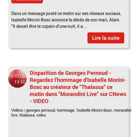
Dans un message posté ce matin sur ses réseaux sociaux,
Isabelle Morini-Bosc annonce le décès de son mari, Alain.
"Il devait être le copain-d’une-nuit, il a...
Lire la suite
Disparition de Georges Pernoud -
11/01/2021
Regardez l'hommage d'Isabelle Morini-
13:50
Bosc au créateur de "Thalassa" ce
matin dans "Morandini Live" sur CNews
- VIDEO
Vidéos
|
georges pernoud
,
hommage
,
'Isabelle Morini-Bosc
,
morandini
live
,
thalassa
,
video