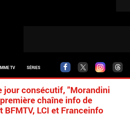
MME TV
SÉRIES
e jour consécutif, "Morandini
première chaîne info de
t BFMTV, LCI et Franceinfo