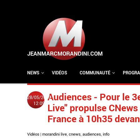
Aller au contenu principal
NEWS
VIDÉOS
COMMUNAUTÉ
PROGRA
Audiences - Pour le 3
28/05/2020
12:09
Live" propulse CNews 
France à 10h35 devan
Vidéos
|
morandini live
,
cnews
,
audiences
,
info