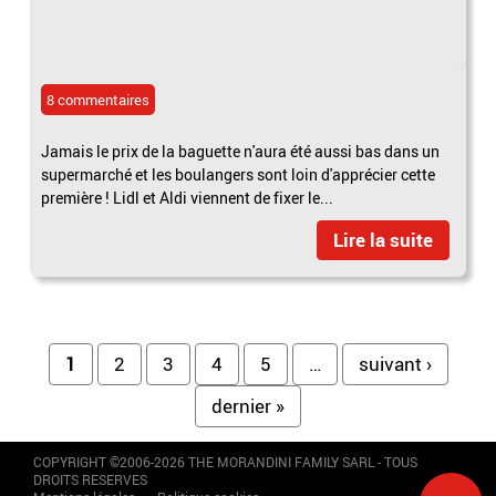
8 commentaires
Jamais le prix de la baguette n'aura été aussi bas dans un
supermarché et les boulangers sont loin d'apprécier cette
première ! Lidl et Aldi viennent de fixer le...
Lire la suite
Pages
1
2
3
4
5
…
suivant ›
dernier »
COPYRIGHT ©2006-2026 THE MORANDINI FAMILY SARL - TOUS
DROITS RESERVES