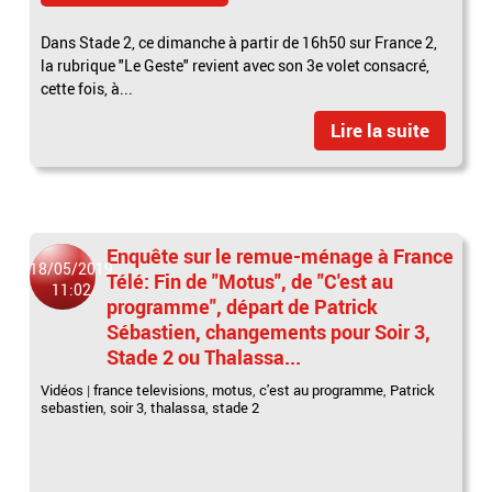
Dans Stade 2, ce dimanche à partir de 16h50 sur France 2,
la rubrique "Le Geste" revient avec son 3e volet consacré,
cette fois, à...
Lire la suite
Enquête sur le remue-ménage à France
18/05/2019
Télé: Fin de "Motus", de "C'est au
11:02
programme", départ de Patrick
Sébastien, changements pour Soir 3,
Stade 2 ou Thalassa...
Vidéos
|
france televisions
,
motus
,
c'est au programme
,
Patrick
sebastien
,
soir 3
,
thalassa
,
stade 2