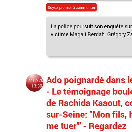
Soyez premier à commenter
La police poursuit son enquête sur
victime Magali Berdah. Grégory Zao
Ado poignardé dans l
17/12/2024
13:30
- Le témoignage boul
de Rachida Kaaout, co
sur-Seine: "Mon fils, 
me tuer’" - Regardez