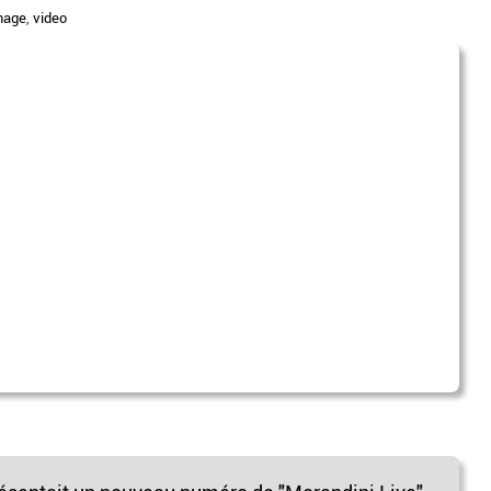
nage
,
video