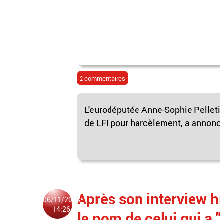
2 commentaires
L'eurodéputée Anne-Sophie Pelleti
de LFI pour harcèlement, a annoncé
Après son interview hi
06/11/2023
14:26
le nom de celui qui a 