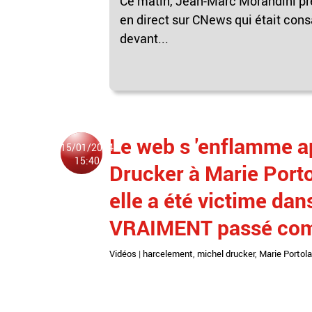
Ce matin, Jean-Marc Morandini pr
en direct sur CNews qui était cons
devant...
Le web s 'enflamme a
15/01/2024
15:40
Drucker à Marie Porto
elle a été victime dans
VRAIMENT passé com
Vidéos
|
harcelement
,
michel drucker
,
Marie Portol