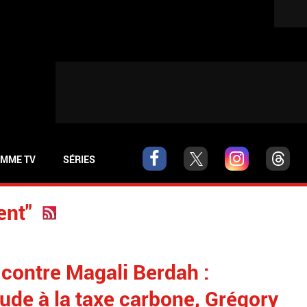
MME TV
SÉRIES
ent"
 contre Magali Berdah :
aude à la taxe carbone, Grégory