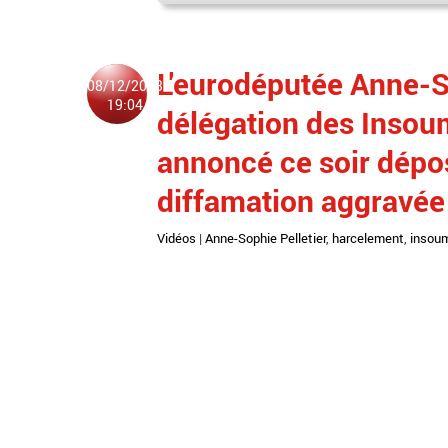
L'eurodéputée Anne-So
08/12/2023
19:04
délégation des Insou
annoncé ce soir dépos
diffamation aggravée
Vidéos
|
Anne-Sophie Pelletier
,
harcelement
,
insou