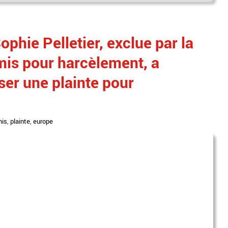
phie Pelletier, exclue par la
mis pour harcèlement, a
er une plainte pour
mis
,
plainte
,
europe