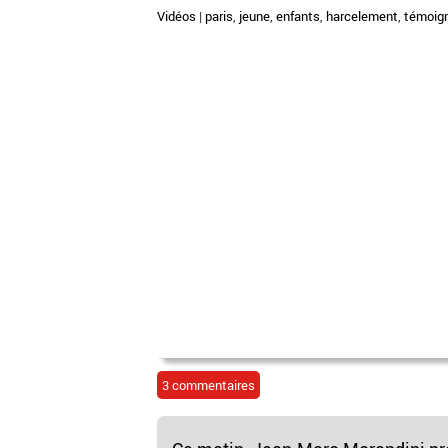
Vidéos
|
paris
,
jeune
,
enfants
,
harcelement
,
témoig
3 commentaires