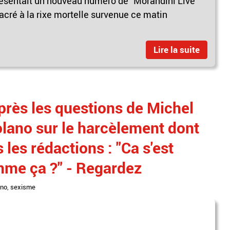
ésentait un nouveau numéro de "Morandini Live"
acré à la rixe mortelle survenue ce matin
Lire la suite
près les questions de Michel
lano sur le harcèlement dont
 les rédactions : "Ca s'est
me ça ?" - Regardez
ano
,
sexisme