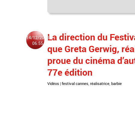
La direction du Festi
14/12/2023
06:55
que Greta Gerwig, réal
proue du cinéma d’aut
77e édition
Vidéos
|
festival cannes
,
réalisatrice
,
barbie