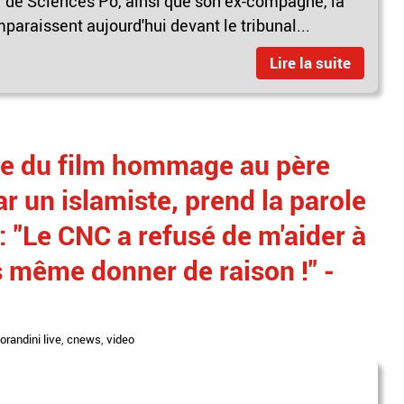
r de Sciences Po, ainsi que son ex-compagne, la
paraissent aujourd'hui devant le tribunal...
Lire la suite
ice du film hommage au père
r un islamiste, prend la parole
: "Le CNC a refusé de m'aider à
 même donner de raison !" -
orandini live
,
cnews
,
video