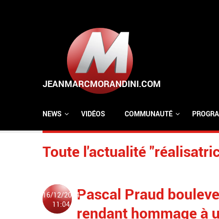
Aller au contenu principal
NEWS
VIDÉOS
COMMUNAUTÉ
PROGRA
Toute l'actualité "réalisatri
Pascal Praud bouleve
16/12/2024
11:04
rendant hommage à un