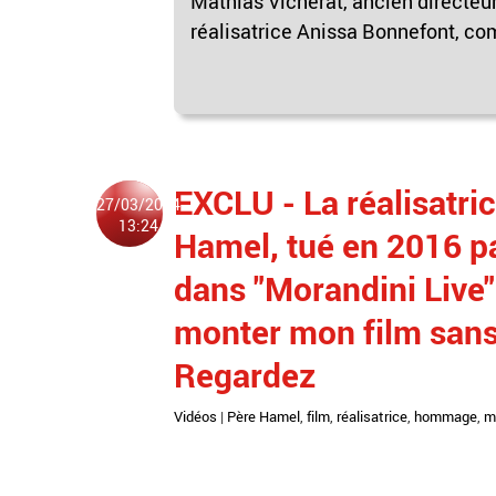
Mathias Vicherat, ancien directeu
réalisatrice Anissa Bonnefont, com
EXCLU - La réalisatr
27/03/2024
13:24
Hamel, tué en 2016 pa
dans "Morandini Live"
monter mon film sans
Regardez
Vidéos
|
Père Hamel
,
film
,
réalisatrice
,
hommage
,
m