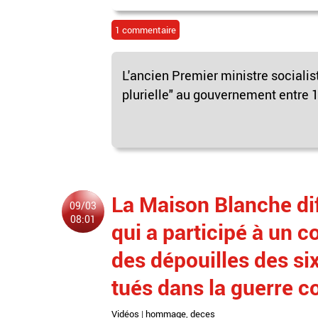
1 commentaire
L'ancien Premier ministre socialist
plurielle" au gouvernement entre 19
La Maison Blanche di
09/03
08:01
qui a participé à un c
des dépouilles des si
tués dans la guerre co
Vidéos
|
hommage
,
deces