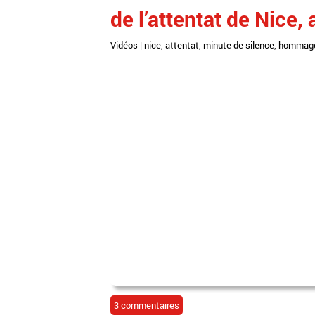
de l’attentat de Nic
Vidéos
|
nice
,
attentat
,
minute de silence
,
hommag
3 commentaires