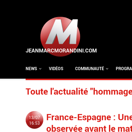
Aller au contenu principal
NEWS
VIDÉOS
COMMUNAUTÉ
PROGRA
Toute l'actualité "hommage
France-Espagne : Une
13/07
16:53
observée avant le m