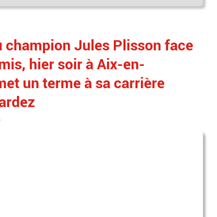
u champion Jules Plisson face
is, hier soir à Aix-en-
met un terme à sa carrière
gardez
e