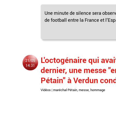
Une minute de silence sera observ
de football entre la France et l’E
L'octogénaire qui ava
21/05
14:31
dernier, une messe 
Pétain" à Verdun con
Vidéos
|
maréchal Pétain
,
messe
,
hommage