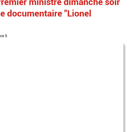
remier ministre dimanche soir
le documentaire "Lionel
nce 5