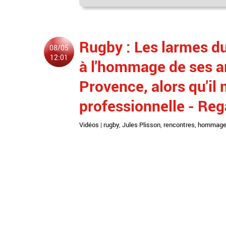
Rugby : Les larmes d
08/05
12:01
à l'hommage de ses am
Provence, alors qu'il 
professionnelle - Re
Vidéos
|
rugby
,
Jules Plisson
,
rencontres
,
hommag