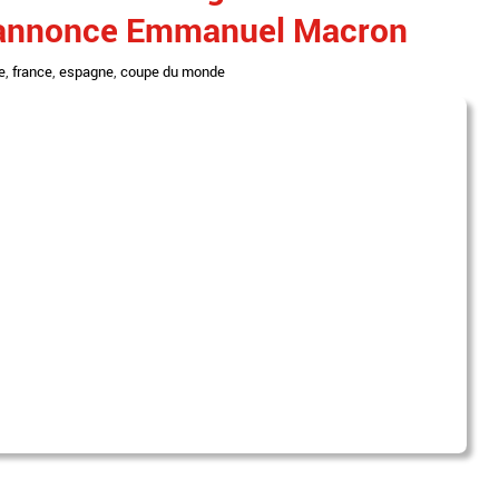
e, annonce Emmanuel Macron
e
,
france
,
espagne
,
coupe du monde