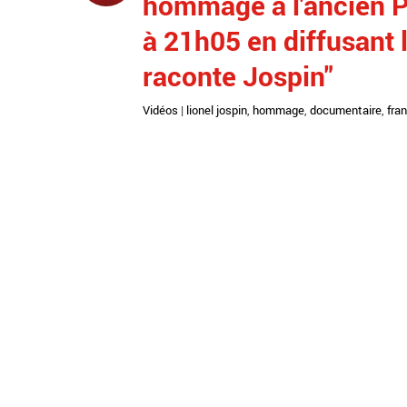
hommage à l'ancien P
à 21h05 en diffusant 
raconte Jospin"
Vidéos
|
lionel jospin
,
hommage
,
documentaire
,
fra