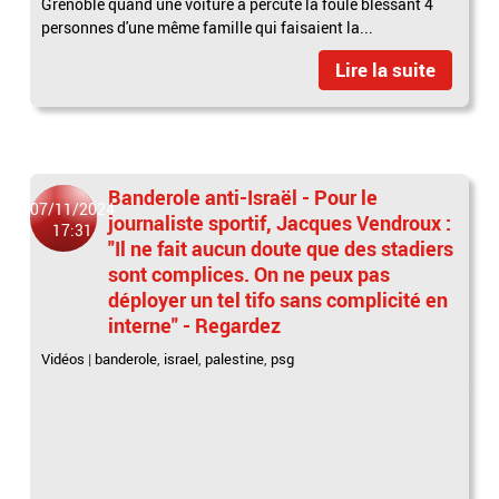
Grenoble quand une voiture a percuté la foule blessant 4
personnes d'une même famille qui faisaient la...
Lire la suite
Banderole anti-Israël - Pour le
07/11/2024
journaliste sportif, Jacques Vendroux :
17:31
"Il ne fait aucun doute que des stadiers
sont complices. On ne peux pas
déployer un tel tifo sans complicité en
interne" - Regardez
Vidéos
|
banderole
,
israel
,
palestine
,
psg