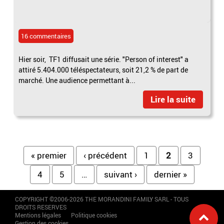
16 commentaires
Hier soir, TF1 diffusait une série. "Person of interest" a
attiré 5.404.000 téléspectateurs, soit 21,2 % de part de
marché. Une audience permettant à...
Lire la suite
Pages
« premier
‹ précédent
1
2
3
4
5
…
suivant ›
dernier »
COPYRIGHT ©2006-2026 THE MORANDINI FAMILY SARL - TOUS
DROITS RESERVES
Mentions légales
Politique cookies
Gestion des cookies