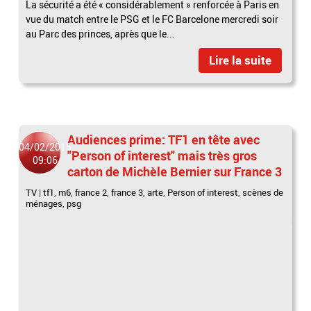
La sécurité a été « considérablement » renforcée à Paris en
vue du match entre le PSG et le FC Barcelone mercredi soir
au Parc des princes, après que le...
Lire la suite
Audiences prime: TF1 en tête avec
04/02/2015
"Person of interest" mais très gros
09:06
carton de Michèle Bernier sur France 3
TV
|
tf1
,
m6
,
france 2
,
france 3
,
arte
,
Person of interest
,
scènes de
ménages
,
psg