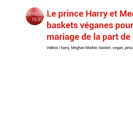
Le prince Harry et M
23/05/2021
15:31
baskets véganes pour 
mariage de la part 
Vidéos
|
harry
,
Meghan Markle
,
basket
,
vegan
,
peta