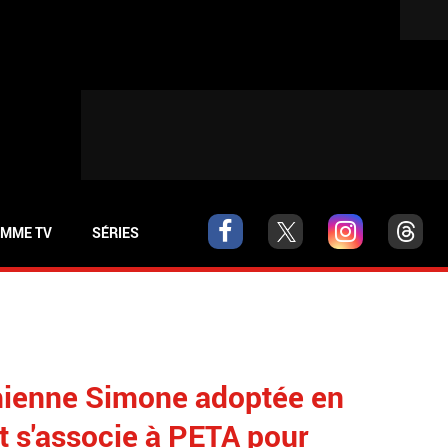
MME TV
SÉRIES
ienne Simone adoptée en
t s'associe à PETA pour