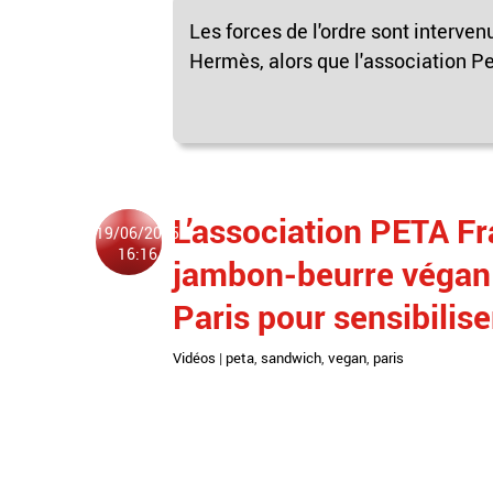
Les forces de l'ordre sont interven
Hermès, alors que l'association Pet
L’association PETA F
19/06/2025
16:16
jambon-beurre végan 
Paris pour sensibilis
Vidéos
|
peta
,
sandwich
,
vegan
,
paris