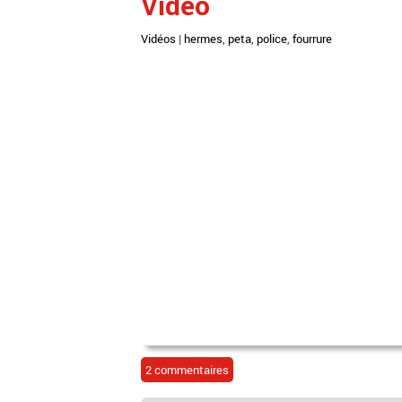
Vidéo
Vidéos
|
hermes
,
peta
,
police
,
fourrure
2 commentaires