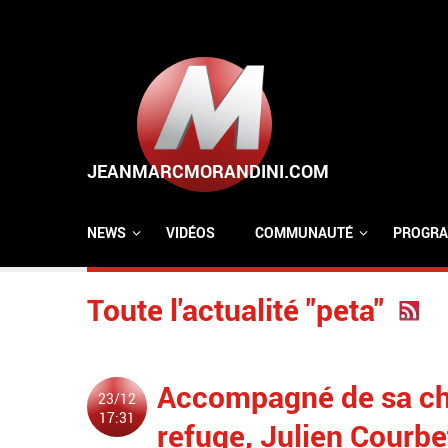
Aller au contenu principal
NEWS
VIDÉOS
COMMUNAUTÉ
PROGRA
Toute l'actualité "peta"
Accompagné de sa ch
23/12
17:31
refuge, Julien Courbe