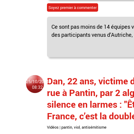
Soyez premier à commenter
Ce sont pas moins de 14 équipes v
des participants venus d’Autriche, 
Dan, 22 ans, victime d
25/10/2024
08:32
rue à Pantin, par 2 al
silence en larmes : "Ê
France, c’est la doubl
Vidéos
|
pantin
,
viol
,
antisémitisme