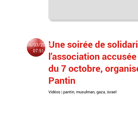
Une soirée de solidari
06/03/2024
07:51
l'association accusée 
du 7 octobre, organis
Pantin
Vidéos
|
pantin
,
musulman
,
gaza
,
israel