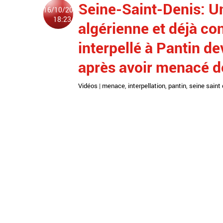
Seine-Saint-Denis: Un
16/10/2023
18:23
algérienne et déjà co
interpellé à Pantin d
après avoir menacé d
Vidéos
|
menace
,
interpellation
,
pantin
,
seine saint