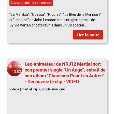
Soyez premier à commenter
"La Maritza", "Odessa", "Nicolas", "Le Bleu de la Mer noire"
et "Imagine" de John Lennon: cinq enregistrements de
Sylvie Vartan ont été réunis dans un CD spécial...
Lire la suite
L’ex-animateur de NRJ12 Martial sort
19/09/2021
son premier single "Un Ange", extrait de
13:02
son album "Chansons Pour Les Autres"
- Découvrez le clip - VIDEO
Vidéos
|
martial
,
nrj12
,
single
,
musique