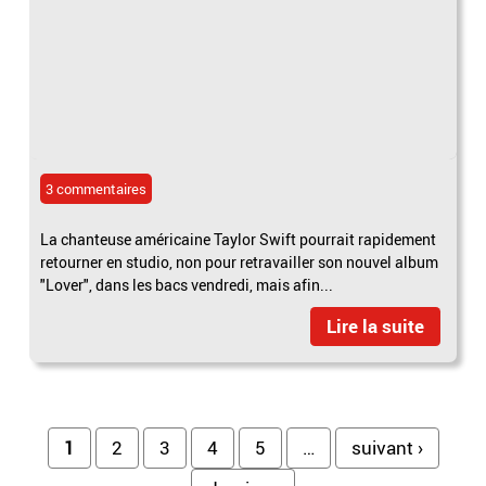
3 commentaires
La chanteuse américaine Taylor Swift pourrait rapidement
retourner en studio, non pour retravailler son nouvel album
"Lover", dans les bacs vendredi, mais afin...
Lire la suite
Pages
1
2
3
4
5
…
suivant ›