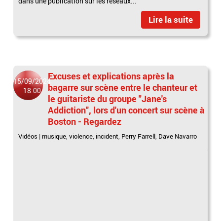
dans une publication sur les réseaux...
Lire la suite
Excuses et explications après la
15/09/2024
bagarre sur scène entre le chanteur et
18:00
le guitariste du groupe "Jane's
Addiction", lors d'un concert sur scène à
Boston - Regardez
Vidéos
|
musique
,
violence
,
incident
,
Perry Farrell
,
Dave Navarro