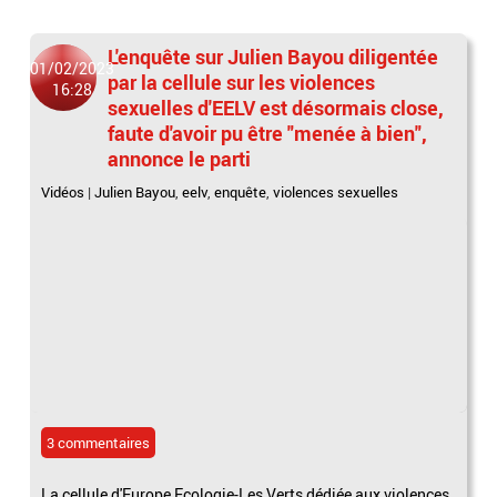
L'enquête sur Julien Bayou diligentée
01/02/2023
par la cellule sur les violences
16:28
sexuelles d'EELV est désormais close,
faute d'avoir pu être "menée à bien",
annonce le parti
Vidéos
|
Julien Bayou
,
eelv
,
enquête
,
violences sexuelles
3 commentaires
La cellule d'Europe Ecologie-Les Verts dédiée aux violences