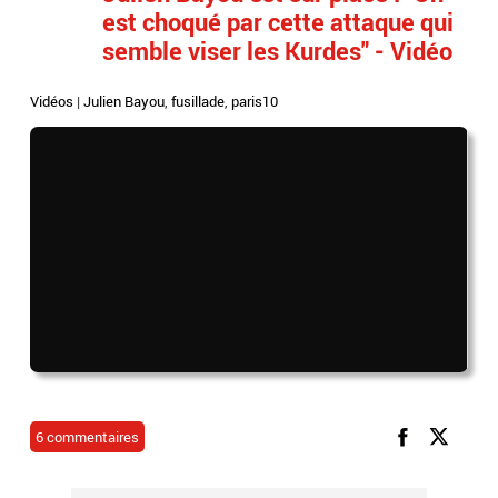
est choqué par cette attaque qui
semble viser les Kurdes" - Vidéo
Vidéos
|
Julien Bayou
,
fusillade
,
paris10
6 commentaires