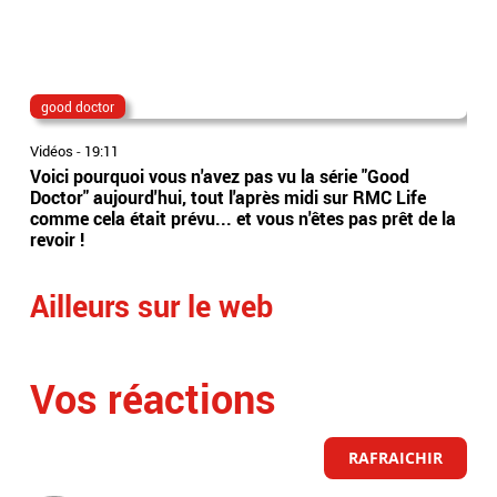
good doctor
Lio
Vidéos
-
19:11
Vidé
Voici pourquoi vous n'avez pas vu la série "Good
Jor
Doctor" aujourd'hui, tout l'après midi sur RMC Life
gér
comme cela était prévu... et vous n'êtes pas prêt de la
int
revoir !
Arge
Ailleurs sur le web
Vos réactions
RAFRAICHIR