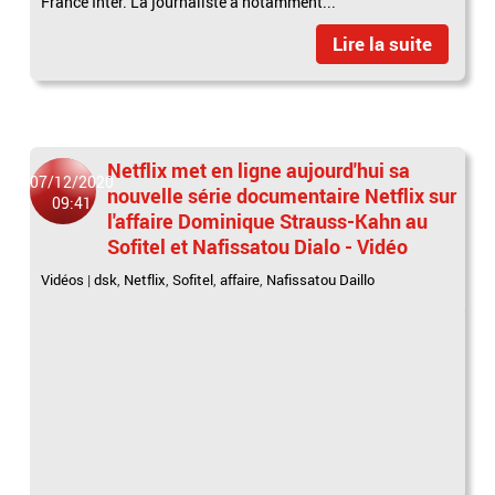
France Inter. La journaliste a notamment...
Lire la suite
Netflix met en ligne aujourd'hui sa
07/12/2020
nouvelle série documentaire Netflix sur
09:41
l'affaire Dominique Strauss-Kahn au
Sofitel et Nafissatou Dialo - Vidéo
Vidéos
|
dsk
,
Netflix
,
Sofitel
,
affaire
,
Nafissatou Daillo