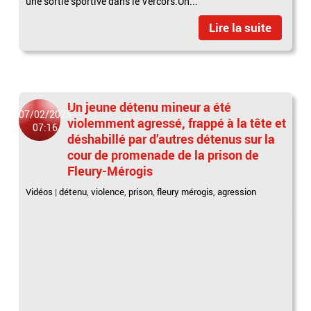
une sortie sportive dans le Vercors.Un...
Lire la suite
Un jeune détenu mineur a été
07/02/2025
violemment agressé, frappé à la tête et
07:16
déshabillé par d’autres détenus sur la
cour de promenade de la prison de
Fleury-Mérogis
Vidéos
|
détenu
,
violence
,
prison
,
fleury mérogis
,
agression