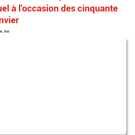
uel à l'occasion des cinquante
anvier
ge
,
ina