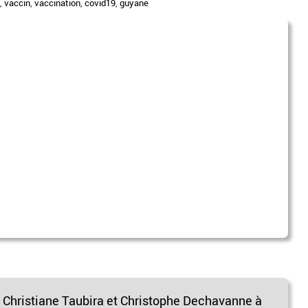
,
vaccin
,
vaccination
,
covid19
,
guyane
e Christiane Taubira et Christophe Dechavanne à