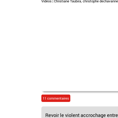
Vidéos
|
Christiane Taubira
,
christophe dechavanne
11 commentaires
Revoir le violent accrochage entr