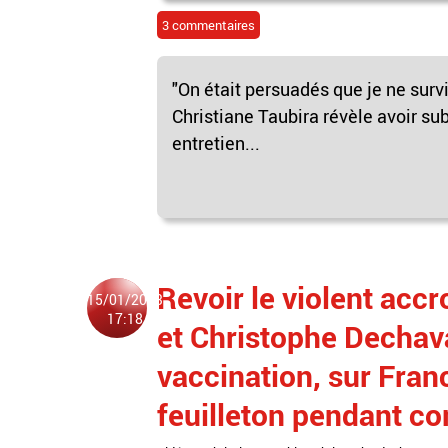
3 commentaires
"On était persuadés que je ne surv
Christiane Taubira révèle avoir su
entretien...
Revoir le violent acc
15/01/2023
17:18
et Christophe Dechav
vaccination, sur Franc
feuilleton pendant co