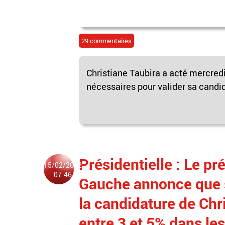
29 commentaires
Christiane Taubira a acté mercredi 
nécessaires pour valider sa candida
Présidentielle : Le pr
15/02/2022
07:46
Gauche annonce que so
la candidature de Chr
entre 3 et 5% dans le