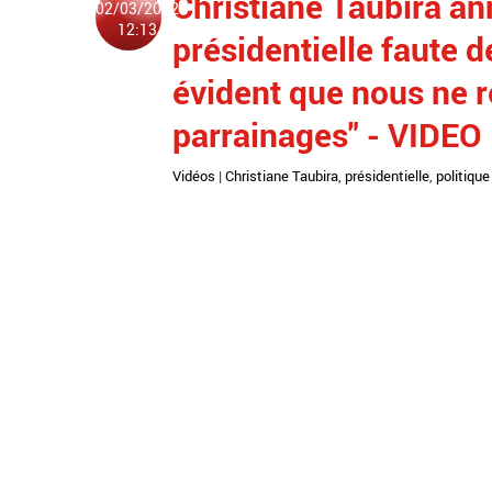
Christiane Taubira ann
02/03/2022
12:13
présidentielle faute d
évident que nous ne r
parrainages" - VIDEO
Vidéos
|
Christiane Taubira
,
présidentielle
,
politique