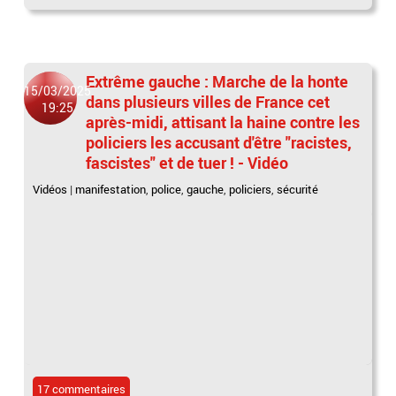
Extrême gauche : Marche de la honte
15/03/2025
dans plusieurs villes de France cet
19:25
après-midi, attisant la haine contre les
policiers les accusant d'être "racistes,
fascistes" et de tuer ! - Vidéo
Vidéos
|
manifestation
,
police
,
gauche
,
policiers
,
sécurité
17 commentaires