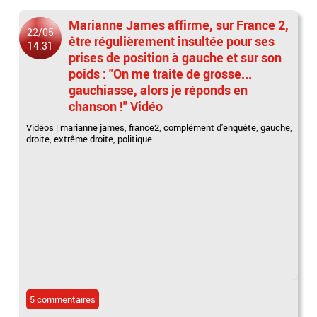
Marianne James affirme, sur France 2,
22/05
être régulièrement insultée pour ses
14:31
prises de position à gauche et sur son
poids : "On me traite de grosse...
gauchiasse, alors je réponds en
chanson !" Vidéo
Vidéos
|
marianne james
,
france2
,
complément d'enquête
,
gauche
,
droite
,
extrême droite
,
politique
5 commentaires