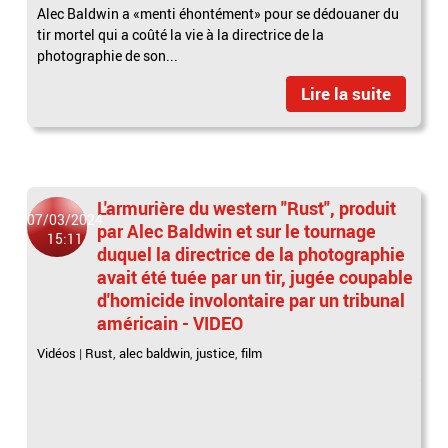
Alec Baldwin a «menti éhontément» pour se dédouaner du
tir mortel qui a coûté la vie à la directrice de la
photographie de son...
Lire la suite
L'armurière du western "Rust", produit
07/03/2024
par Alec Baldwin et sur le tournage
15:11
duquel la directrice de la photographie
avait été tuée par un tir, jugée coupable
d'homicide involontaire par un tribunal
américain - VIDEO
Vidéos
|
Rust
,
alec baldwin
,
justice
,
film