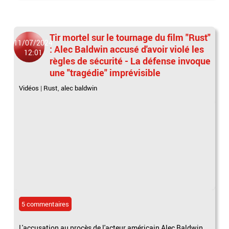
Tir mortel sur le tournage du film "Rust"
11/07/2024
: Alec Baldwin accusé d'avoir violé les
12:01
règles de sécurité - La défense invoque
une "tragédie" imprévisible
Vidéos
|
Rust
,
alec baldwin
5 commentaires
L'accusation au procès de l'acteur américain Alec Baldwin