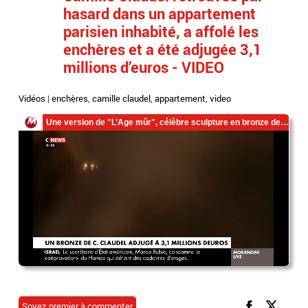
hasard dans un appartement
parisien inhabité, a affolé les
enchères et a été adjugée 3,1
millions d’euros - VIDEO
Vidéos
|
enchères
,
camille claudel
,
appartement
,
video
Soyez premier à commenter