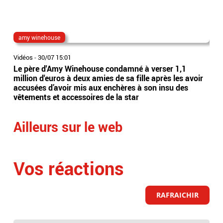
amy winehouse
can
Vidéos
-
30/07 15:01
Vidé
Le père d'Amy Winehouse condamné à verser 1,1
Can
million d'euros à deux amies de sa fille après les avoir
Gol
accusées d’avoir mis aux enchères à son insu des
de 
vêtements et accessoires de la star
Ailleurs sur le web
Vos réactions
RAFRAICHIR