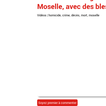
Moselle, avec des ble
Vidéos
|
homicide
,
crime
,
décès
,
mort
,
moselle
Soyez premier à commenter