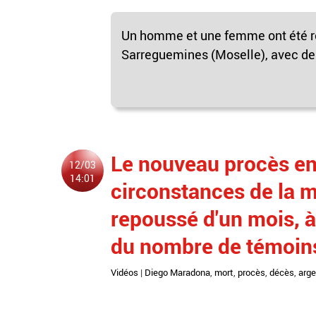
Un homme et une femme ont été ret
Sarreguemines (Moselle), avec des 
Le nouveau procès en
12/03
14:01
circonstances de la 
repoussé d'un mois, à
du nombre de témoins
Vidéos
|
Diego Maradona
,
mort
,
procès
,
décès
,
arge