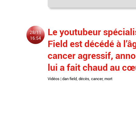
Le youtubeur spéciali
28/11
16:54
Field est décédé à l’â
cancer agressif, anno
lui a fait chaud au cœ
Vidéos
|
dan field
,
décès
,
cancer
,
mort