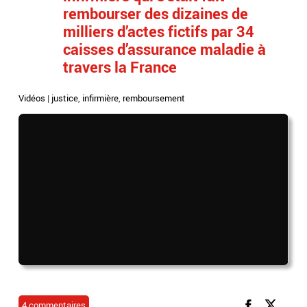
rembourser des dizaines de
milliers d’actes fictifs par 34
caisses d’assurance maladie à
travers la France
Vidéos
|
justice
,
infirmière
,
remboursement
4 commentaires