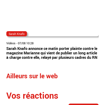
Sarah Knafo
ra
Vidéos
-
07/08 10:28
Vidé
Sarah Knafo annonce ce matin porter plainte contre le
Le p
magazine Marianne qui vient de publier un long article
rac
à charge contre elle, relayé par plusieurs cadres du RN
fér
bou
Ailleurs sur le web
Vos réactions