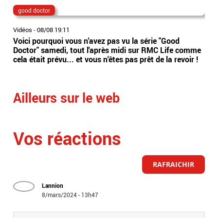
good doctor
Lio
Vidéos
-
08/08 19:11
Vidé
Voici pourquoi vous n'avez pas vu la série "Good
Jor
Doctor" samedi, tout l'après midi sur RMC Life comme
gér
cela était prévu... et vous n'êtes pas prêt de la revoir !
int
Arge
Ailleurs sur le web
Vos réactions
RAFRAICHIR
Lannion
8/mars/2024 - 13h47