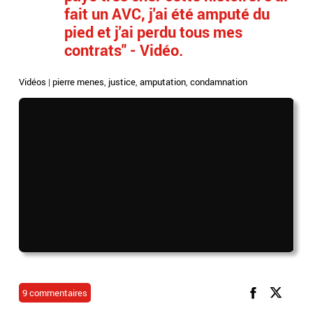
fait un AVC, j'ai été amputé du
pied et j'ai perdu tous mes
contrats" - Vidéo.
Vidéos
|
pierre menes
,
justice
,
amputation
,
condamnation
9 commentaires