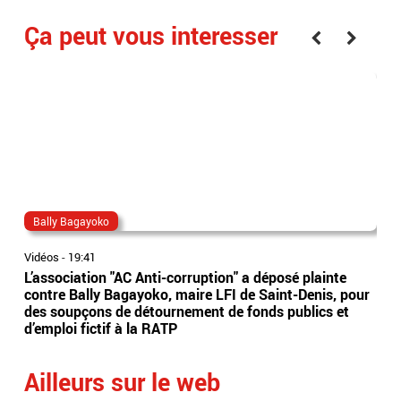
Ça peut vous interesser
Bally Bagayoko
ma
Vidéos
-
19:41
Vidé
L’association "AC Anti-corruption" a déposé plainte
Le 
contre Bally Bagayoko, maire LFI de Saint-Denis, pour
Orb
des soupçons de détournement de fonds publics et
Ray
d’emploi fictif à la RATP
l'â
Ailleurs sur le web