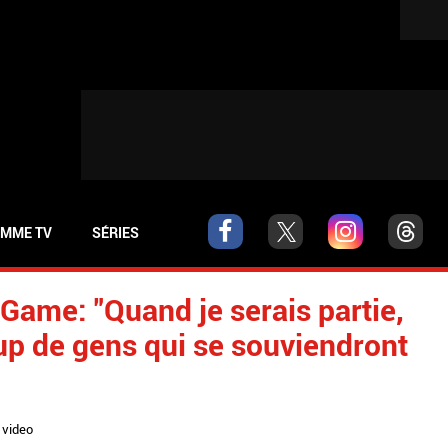
MME TV
SÉRIES
 Game: "Quand je serais partie,
oup de gens qui se souviendront
,
video