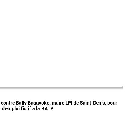
mad
Vidéos
e contre Bally Bagayoko, maire LFI de Saint-Denis, pour
Le pr
d’emploi fictif à la RATP
Ray o