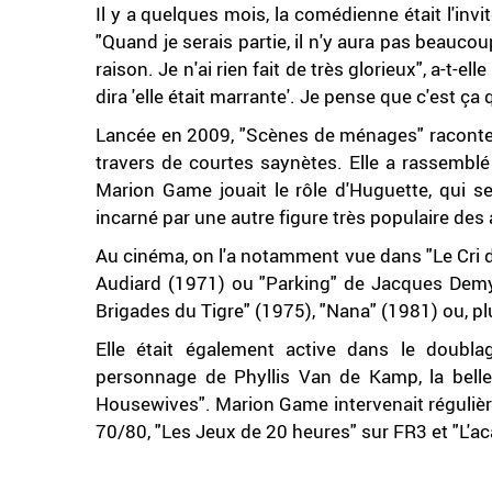
Il y a quelques mois, la comédienne était l'in
"Quand je serais partie, il n'y aura pas beauco
raison. Je n'ai rien fait de très glorieux", a-t-el
dira 'elle était marrante'. Je pense que c'est ça
Lancée en 2009, "Scènes de ménages" raconte l
travers de courtes saynètes. Elle a rassemblé 
Marion Game jouait le rôle d'Huguette, qui 
incarné par une autre figure très populaire d
Au cinéma, on l'a notamment vue dans "Le Cri 
Audiard (1971) ou "Parking" de Jacques Demy (
Brigades du Tigre" (1975), "Nana" (1981) ou, pl
Elle était également active dans le doublag
personnage de Phyllis Van de Kamp, la belle
Housewives". Marion Game intervenait régulièr
70/80, "Les Jeux de 20 heures" sur FR3 et "L'a