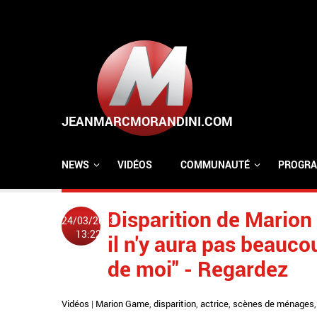
Aller au contenu principal
NEWS
VIDÉOS
COMMUNAUTÉ
PROGRA
Disparition de Marion
24/03/2023
13:22
il n'y aura pas beauc
de moi" - Regardez
Vidéos
|
Marion Game
,
disparition
,
actrice
,
scènes de ménages