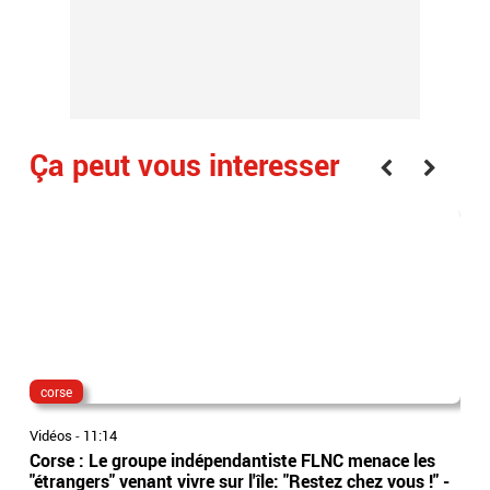
Ça peut vous interesser
corse
isè
Vidéos
-
11:14
Vidé
Corse : Le groupe indépendantiste FLNC menace les
Isè
"étrangers" venant vivre sur l'île: "Restez chez vous !" -
sep