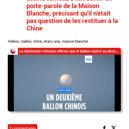
porte-parole de la Maison
Blanche, précisant qu’il n’était
pas question de les restituer à la
Chine
Vidéos
|
ballon
,
chine
,
états unis
,
maison blanche
2 commentaires