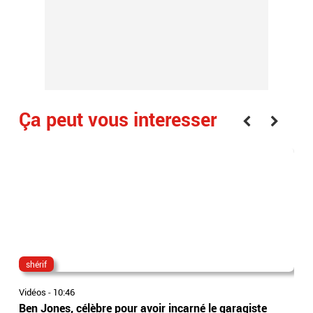
Ça peut vous interesser
shérif
po
Vidéos
-
10:46
Vidé
Ben Jones, célèbre pour avoir incarné le garagiste
Un 