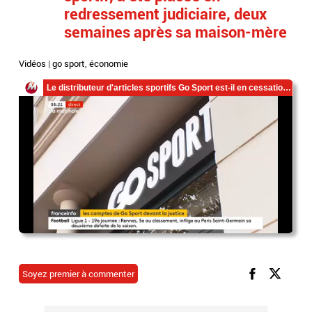
redressement judiciaire, deux
semaines après sa maison-mère
Vidéos
|
go sport
,
économie
Soyez premier à commenter