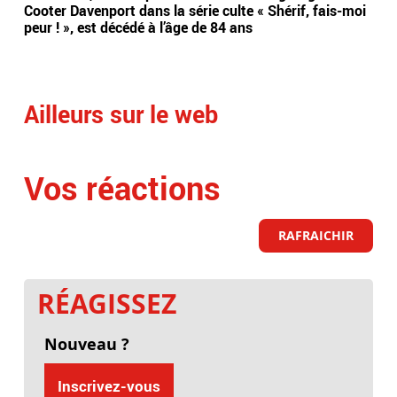
Cooter Davenport dans la série culte « Shérif, fais-moi
hos
peur ! », est décédé à l’âge de 84 ans
11 
dan
Ailleurs sur le web
Vos réactions
RAFRAICHIR
RÉAGISSEZ
Nouveau ?
Inscrivez-vous