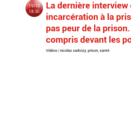
La dernière interview
19/10
18:30
incarcération à la pris
pas peur de la prison.
compris devant les po
Vidéos
|
nicolas sarkozy
,
prison
,
santé