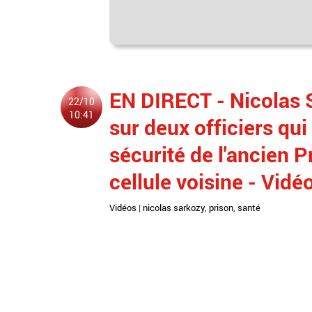
EN DIRECT - Nicolas S
22/10
10:41
sur deux officiers qui
sécurité de l'ancien 
cellule voisine - Vidé
Vidéos
|
nicolas sarkozy
,
prison
,
santé