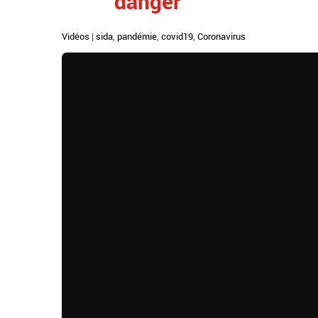
"danger"
Vidéos
|
sida
,
pandémie
,
covid19
,
Coronavirus