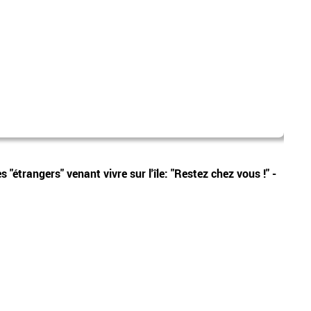
isère
Vidéos
étrangers" venant vivre sur l'île: "Restez chez vous !" -
Isère
meurt