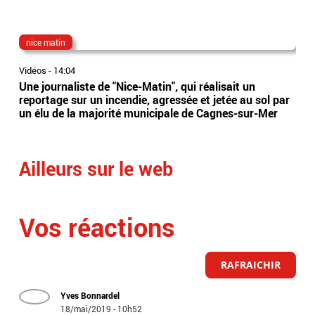
nice matin
ois
Vidéos
-
14:04
Vidé
Une journaliste de "Nice-Matin", qui réalisait un
Ois
reportage sur un incendie, agressée et jetée au sol par
de 
un élu de la majorité municipale de Cagnes-sur-Mer
de 
Ailleurs sur le web
Vos réactions
RAFRAICHIR
Yves Bonnardel
18/mai/2019 - 10h52