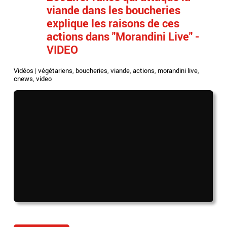
viande dans les boucheries
explique les raisons de ces
actions dans "Morandini Live" -
VIDEO
Vidéos
|
végétariens
,
boucheries
,
viande
,
actions
,
morandini live
,
cnews
,
video