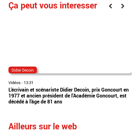
Ça peut vous interesser
Didier Decoin
éta
Vidéos
-
13:31
Vidé
L’écrivain et scénariste Didier Decoin, prix Goncourt en
Les
1977 et ancien président de l’Académie Goncourt, est
du 
décédé à l’âge de 81 ans
du 
res
Ailleurs sur le web