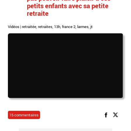
petits enfants avec sa petite
retraite
Vidéos
|
retraitée
,
retraites
,
13h
,
france 2
,
larmes
,
jt
15 commentaires