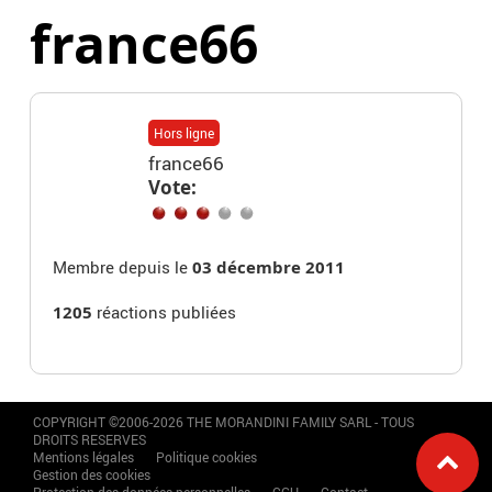
france66
Hors ligne
france66
Vote:
Membre depuis le
03 décembre 2011
1205
réactions publiées
COPYRIGHT ©2006-2026 THE MORANDINI FAMILY SARL - TOUS
DROITS RESERVES
Mentions légales
Politique cookies
Gestion des cookies