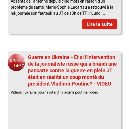
Absente de l'antenne depuis cinq mois en raison d'un
problème de santé, Marie-Sophie Lacarrau a retrouvé à la
mi-journée son fauteuil au JT de 13h de TF1."Lundi...
Lire la suite
Guerre en Ukraine - Et si l'intervention
18/03/2022
de la journaliste russe qui a brandi une
14:57
pancarte contre la guerre en plein JT
était en réalité un coup monté du
président Vladimir Poutine? - VIDEO
Vidéos
|
ukraine
,
journaliste
,
jt
,
vladimir poutine
,
video