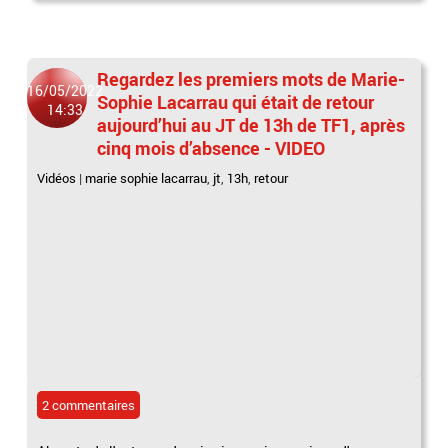
Regardez les premiers mots de Marie-
16/05/2022
Sophie Lacarrau qui était de retour
14:33
aujourd’hui au JT de 13h de TF1, après
cinq mois d’absence - VIDEO
Vidéos
|
marie sophie lacarrau
,
jt
,
13h
,
retour
2 commentaires