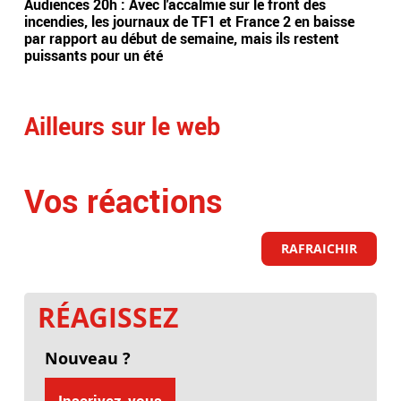
Audiences 20h : Avec l'accalmie sur le front des
Léa
incendies, les journaux de TF1 et France 2 en baisse
? E
par rapport au début de semaine, mais ils restent
tél
puissants pour un été
vite
Ailleurs sur le web
Vos réactions
RAFRAICHIR
RÉAGISSEZ
Nouveau ?
Inscrivez-vous