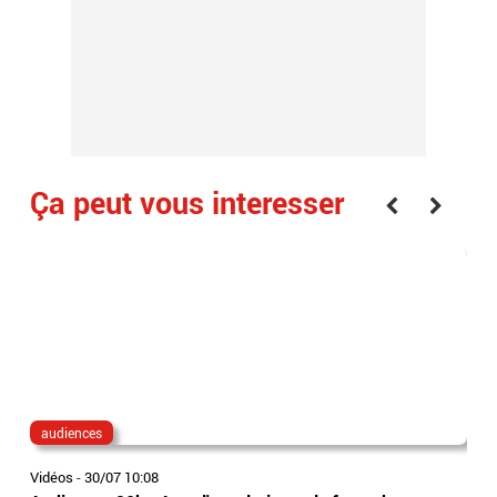
Ça peut vous interesser
audiences
Lé
Vidéos
-
30/07 10:08
Vidé