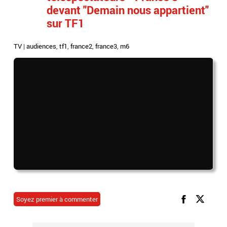
devant "Demain nous appartient"
sur TF1
TV
|
audiences
,
tf1
,
france2
,
france3
,
m6
Soyez premier à commenter